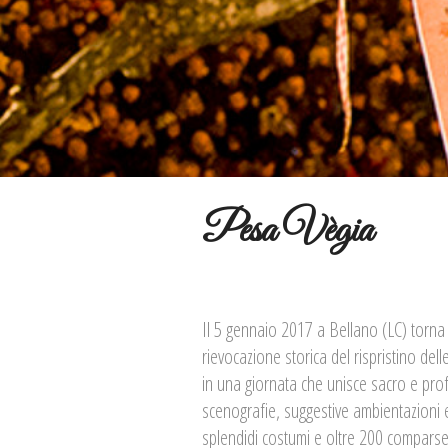
Pesa Vègia
Il 5 gennaio 2017 a Bellano (LC) torna
rievocazione storica del rispristino dell
in una giornata che unisce sacro e pro
scenografie, suggestive ambientazioni ed
splendidi costumi e oltre 200 comparse