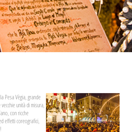
 la Pesa Vègia, grande
e vecchie unità di misura,
fano, con ricche
 effetti coreografici,
!