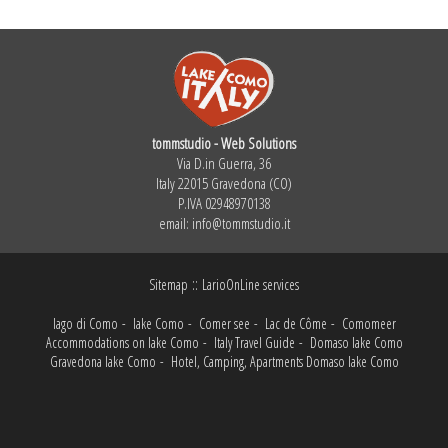
tommstudio - Web Solutions
Via D.in Guerra, 36
Italy 22015 Gravedona (CO)
P.IVA 02948970138
email:
info@tommstudio.it
::
Sitemap
LarioOnLine services
lago di Como
-
lake Como
-
Comer see
-
Lac de Côme
-
Comomeer
Accommodations on lake Como
-
Italy Travel Guide
-
Domaso lake Como
Gravedona lake Como
-
Hotel, Camping, Apartments Domaso lake Como