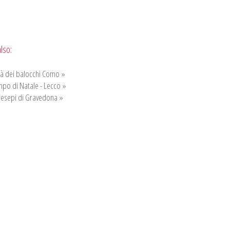
lso:
tà dei balocchi Como »
po di Natale - Lecco »
resepi di Gravedona »