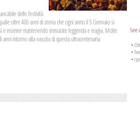
cabile delle festività
palle oltre 400 anni di storia che ogni anno il 5 Gennaio si
See a
dosi e insieme mantenendo immutate leggenda e magia. Molte
i anni intorno alla nascita di questa ultracentenaria
•
Cit
•
Tem
•
I p