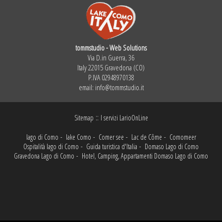
tommstudio - Web Solutions
Via D.in Guerra, 36
Italy 22015 Gravedona (CO)
P.IVA 02948970138
email:
info@tommstudio.it
::
Sitemap
I servizi LarioOnLine
lago di Como
-
lake Como
-
Comer see
-
Lac de Côme
-
Comomeer
Ospitalità lago di Como
-
Guida turistica d'Italia
-
Domaso Lago di Como
Gravedona Lago di Como
-
Hotel, Camping, Appartamenti Domaso Lago di Como