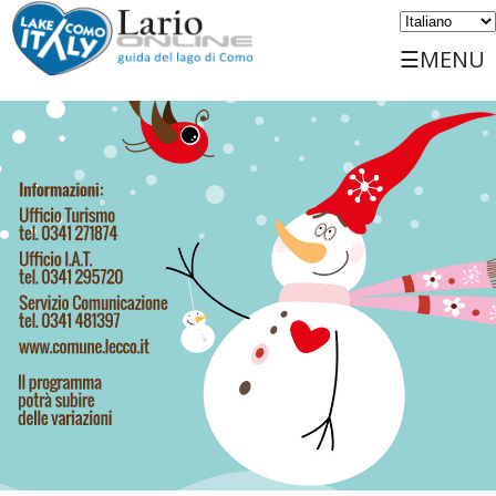
☰MENU
Home
Scopri
Viaggiare
Luoghi
Servizi
Eventi
Sports
Ospitalità