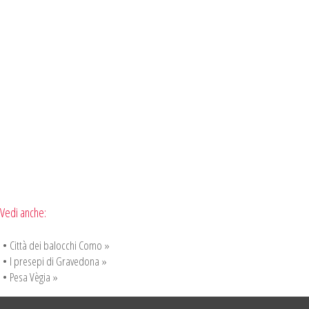
Vedi anche:
•
Città dei balocchi Como »
•
I presepi di Gravedona »
•
Pesa Vègia »