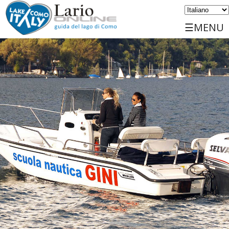
☰MENU
Home
Scopri
Viaggiare
Luoghi
Servizi
Eventi
Sports
Ospitalità