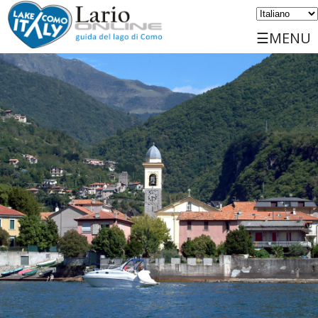
☰MENU
Home
Scopri
Viaggiare
Luoghi
Servizi
Eventi
Sports
Ospitalità