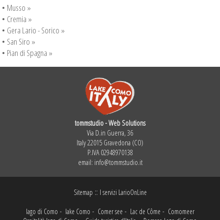
•
Musso »
•
Cremia »
•
Gera Lario - Sorico »
•
San Siro »
•
Pian di Spagna »
tommstudio - Web Solutions
Via D.in Guerra, 36
Italy 22015 Gravedona (CO)
P.IVA 02948970138
email:
info@tommstudio.it
::
Sitemap
I servizi LarioOnLine
lago di Como
-
lake Como
-
Comer see
-
Lac de Côme
-
Comomeer