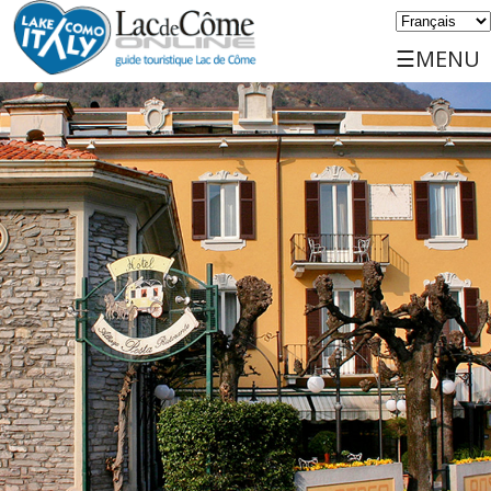
☰MENU
Accueil
Découvrez
Voyager
Lieux
Service
Events
Sports
Logements